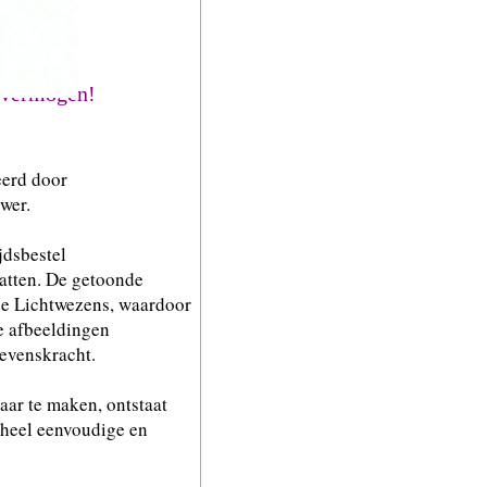
d vermogen!
eerd door
wer.
jdsbestel
vatten. De getoonde
nze Lichtwezens, waardoor
le afbeeldingen
evenskracht.
aar te maken, ontstaat
n heel eenvoudige en