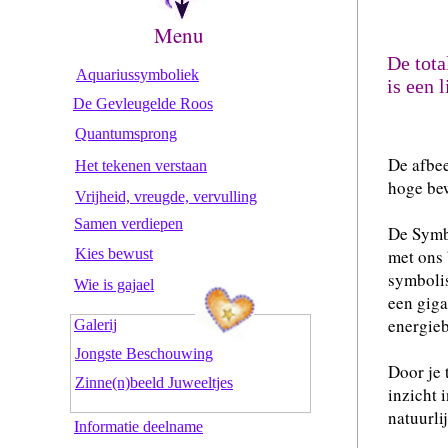
Menu
De tota
Aquariussymboliek
is een 
De Gevleugelde Roos
Quantumsprong
De afbee
Het tekenen verstaan
hoge bew
Vrijheid, vreugde, vervulling
Samen verdiepen
De Symbo
Kies bewust
met ons 
symbolis
Wie is gajael
een giga
energieb
Galerij
Jongste Beschouwing
Door je 
Zinne(n)beeld Juweeltjes
inzicht 
natuurli
I
nformatie deelname