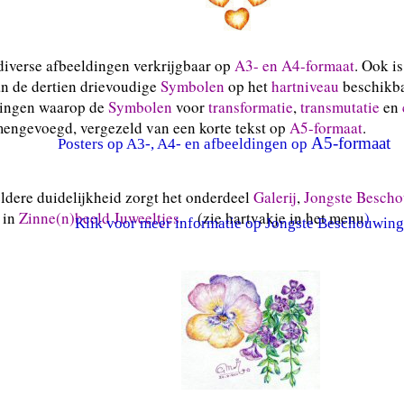
 diverse afbeeldingen verkrijgbaar op
A3- en A4-formaat
. Ook i
an de dertien drievoudige
Symbolen
op het
hartniveau
beschikbaa
dingen waarop de
Symbolen
voor
transformatie
,
transmutatie
en
mengevoegd, vergezeld van een korte tekst op
A5-formaat
.
A5-formaat
Posters op A3-, A4- en afbeeldingen op
ldere duidelijkheid zorgt het onderdeel
Galerij
,
Jongste Besch
 in
Zinne(n)beeld Juweeltjes
. (zie hartvakje in het menu
)
Klik voor meer informatie op Jongste Beschouwing