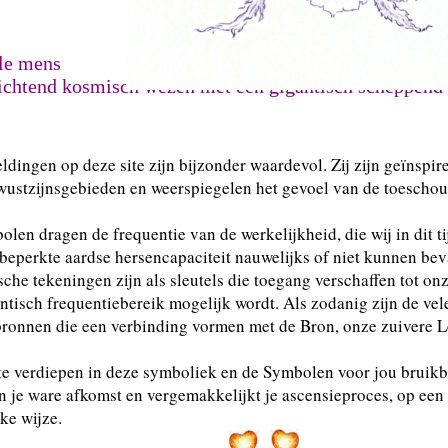
le mens
lichtend kosmisch wezen met een gigantisch scheppen
ldingen op deze site zijn bijzonder waardevol. Zij zijn geïnspir
ustzijnsgebieden en weerspiegelen het gevoel van de toeschou
len dragen de frequentie van de werkelijkheid, die wij in dit ti
beperkte aardse hersencapaciteit nauwelijks of niet kunnen be
che tekeningen zijn als sleutels die toegang verschaffen tot o
ntisch frequentiebereik mogelijk wordt. Als zodanig zijn de ve
ronnen die een verbinding vormen met de Bron, onze zuivere L
te verdiepen in deze symboliek en de Symbolen voor jou bruikb
in je ware afkomst en vergemakkelijkt je ascensieproces, op ee
jke wijze.