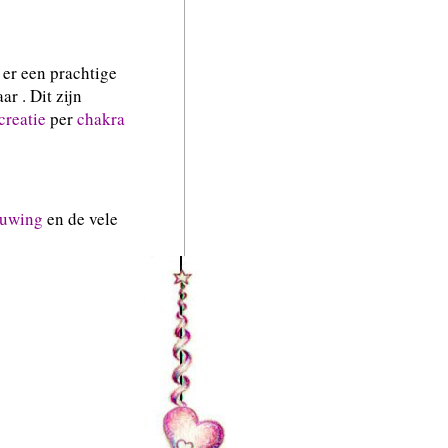
s er een prachtige
r . Dit zijn
creatie
per
chakra
ouwing
en de vele