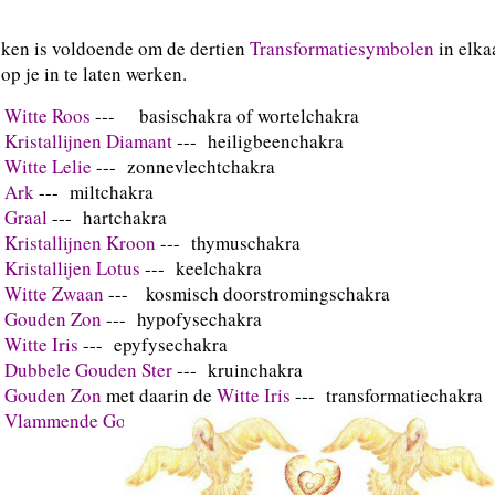
jken is voldoende om de dertien
Transformatiesymbolen
in elkaa
 op je in te laten werken.
e
Witte Roos
--- basischakra of wortelchakra
Kristallijnen Diamant
--- heiligbeenchakra
e
Witte Lelie
--- zonnevlechtchakra
e
Ark
--- miltchakra
e
Graal
--- hartchakra
e
Kristallijnen Kroon
--- thymuschakra
e
Kristallijen Lotus
--- keelchakra
e
Witte Zwaan
--- kosmisch doorstromingschakra
e
Gouden Zon
--- hypofysechakra
e
Witte Iris
--- epyfysechakra
e
Dubbele Gouden Ster
--- kruinchakra
e
Gouden Zon
met daarin de
Witte Iris
--- transformatiechakra
e
Vlammende Gouden Zon
--- transmutatiechakra