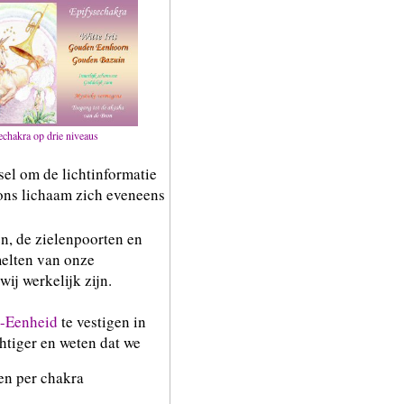
echakra op drie niveaus
lsel om de lichtinformatie
ons lichaam zich eveneens
en, de zielenpoorten en
melten van onze
wij werkelijk zijn.
e-Eenheid
te vestigen in
htiger en weten dat we
en per chakra
 €30,00