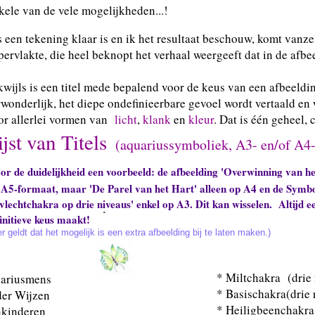
kele van de vele mogelijkheden...!
 een tekening klaar is en ik het resultaat beschouw, komt vanzel
ervlakte, die heel beknopt het verhaal weergeeft dat in de afbee
wijls is een titel mede bepalend voor de keus van een afbeelding
rwonderlijk, het diepe ondefinieerbare gevoel wordt vertaald 
or allerlei vormen van
licht
,
klank
en
kleur
. Dat is één geheel, 
ijst van Titels
(aquariussymboliek, A3- en/of A4-
r de duidelijkheid een voorbeeld: de afbeelding 'Overwinning van het
 A5-formaat, maar 'De Parel van het Hart' alleen op A4 en de Symbo
lechtchakra op drie niveaus' enkel op A3. Dit kan wisselen. Altijd e
initieve keus maakt!
r geldt dat het mogelijk is een extra afbeelding bij te laten maken.)
* Miltchakra (drie
ariusmens
* Basischakra(drie 
der Wijzen
* Heiligbeenchakra 
nkinderen