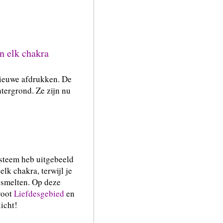
an elk chakra
nieuwe afdrukken. De
tergrond. Ze zijn nu
 ik tijdens mijn
ysteem heb uitgebeeld
lk chakra, terwijl je
smelten. Op deze
root
Liefdesgebied
en
icht!