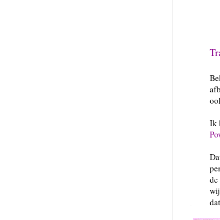
Tr
Be
af
oo
Ik
Po
Da
per
de
wi
dat
.