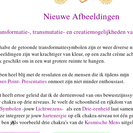
Nieuwe Afbeeldingen
ansformatie-, transmutatie- en creatiemogelijkheden v
halve de getoonde transformatiesymbolen zijn er weer diverse 
beeldingen zijn wat krachtiger van kleur, op een zacht crème ach
k geschikt om in een wat grotere ruimte te hangen.
 ben heel blij met de resulaten en de mensen die
wer-Point- Presentaties
onmoet zijn niet minder enthousiast.
t heeft ertoe geleid dat ik de dertienvoud van ons bewustzijnss
 chakra op drie niveaus. Je voelt de schoonheid en rijkdom van e
Symbolen
-jouw
Lichtwezens
- als een
Drie-eenheid
laat samen
jze integreer je jouw
hartenergie
op elk chakra-niveau tot één g
 ben jij.
Als voorbeeld drie chakra's van de
Kosmische Mens
uitgel