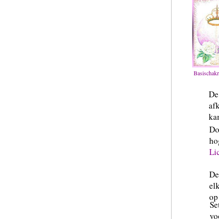
Basischakr
De 
af
ka
Do
ho
Li
De
el
op
Se
v