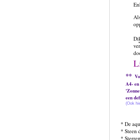
En
Als
opp
Dik
*
ve
do
L
**
Voo
A4- en
'Zonnev
een def
(Ook hie
*
De aqu
* Steen 
* Sterre