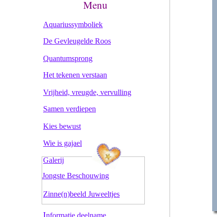
Menu
Aquariussymboliek
De Gevleugelde Roos
Quantumsprong
Het tekenen verstaan
Vrijheid, vreugde, vervulling
Samen verdiepen
Kies bewust
Wie is gajael
Galerij
Jongste Beschouwing
Zinne(n)beeld Juweeltjes
I
nformatie deelname