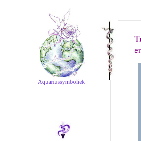
T
e
Aquariussymboliek