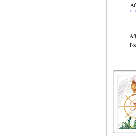
Af
mog
Af
Po