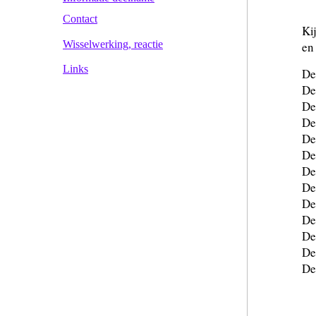
Contact
Ki
Wisselwerking, reactie
en
Links
D
De
D
D
D
D
D
D
D
D
D
D
D